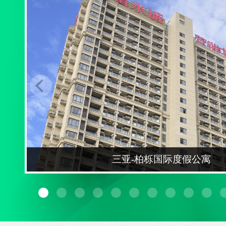
三亚-柏栎国际度假公寓