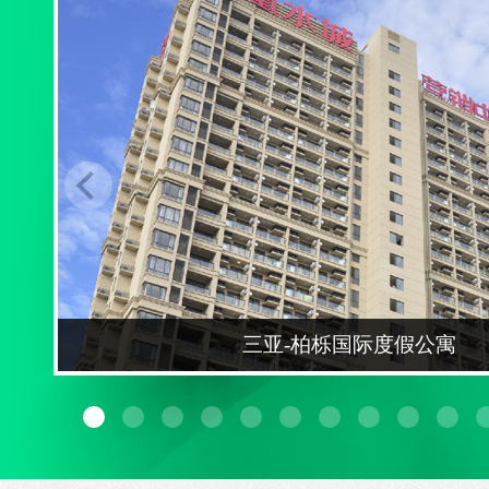
三亚-柏栎国际度假公寓