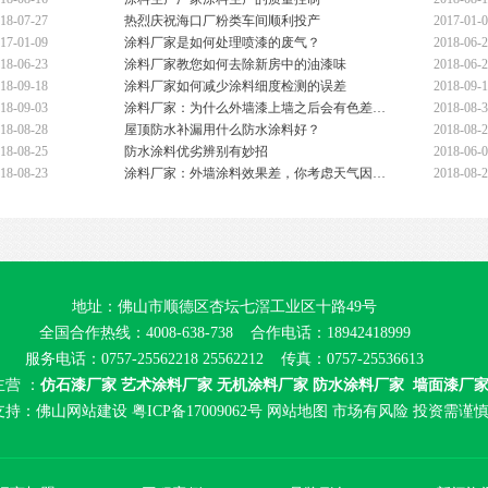
18-07-27
热烈庆祝海口厂粉类车间顺利投产
2017-01-
17-01-09
涂料厂家是如何处理喷漆的废气？
2018-06-
18-06-23
涂料厂家教您如何去除新房中的油漆味
2018-06-
18-09-18
涂料厂家如何减少涂料细度检测的误差
2018-09-
18-09-03
涂料厂家：为什么外墙漆上墙之后会有色差…
2018-08-
18-08-28
屋顶防水补漏用什么防水涂料好？
2018-08-
18-08-25
防水涂料优劣辨别有妙招
2018-06-
18-08-23
涂料厂家：外墙涂料效果差，你考虑天气因…
2018-08-
地址：佛山市顺德区杏坛七滘工业区十路49号
全国合作热线：4008-638-738 合作电话：18942418999
服务电话：0757-25562218 25562212 传真：0757-25536613
营 ：
仿石漆厂家
艺术涂料厂家
无机涂料厂家
防水涂料厂家
墙面漆厂
支持：
佛山网站建设
粤ICP备17009062号
网站地图
市场有风险 投资需谨